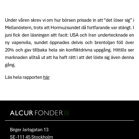
Under våren skrev vi om hur börsen prisade in att “det löser sig” i
Mellanöstern, trots att Hormuzsundet då fortfarande var stängt. I
juni fick den läsningen sitt facit: USA och Iran undertecknade en
ny vapenvila, sundet öppnades delvis och brentoljan föll över
20% och gav tillbaka hela sin konfliktdrivna uppgång. Hittills ser
marknaden alltså ut att ha haft rätt i att det löste sig även denna
gång.
Läs hela rapporten
här
Birger Jarlsgatan 13
SE-111 45 Stockholm