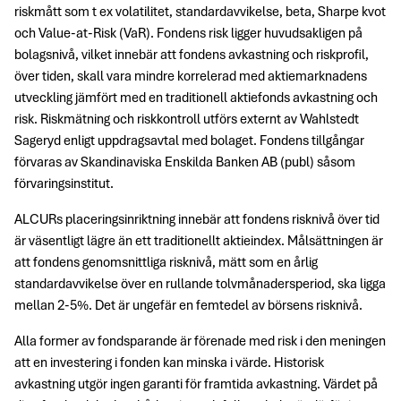
riskmått som t ex volatilitet, standardavvikelse, beta, Sharpe kvot
och Value-at-Risk (VaR). Fondens risk ligger huvudsakligen på
bolagsnivå, vilket innebär att fondens avkastning och riskprofil,
över tiden, skall vara mindre korrelerad med aktiemarknadens
utveckling jämfört med en traditionell aktiefonds avkastning och
risk. Riskmätning och riskkontroll utförs externt av Wahlstedt
Sageryd enligt uppdragsavtal med bolaget. Fondens tillgångar
förvaras av Skandinaviska Enskilda Banken AB (publ) såsom
förvaringsinstitut.
ALCURs placeringsinriktning innebär att fondens risknivå över tid
är väsentligt lägre än ett traditionellt aktieindex. Målsättningen är
att fondens genomsnittliga risknivå, mätt som en årlig
standardavvikelse över en rullande tolvmånadersperiod, ska ligga
mellan 2-5%. Det är ungefär en femtedel av börsens risknivå.
Alla former av fondsparande är förenade med risk i den meningen
att en investering i fonden kan minska i värde. Historisk
avkastning utgör ingen garanti för framtida avkastning. Värdet på