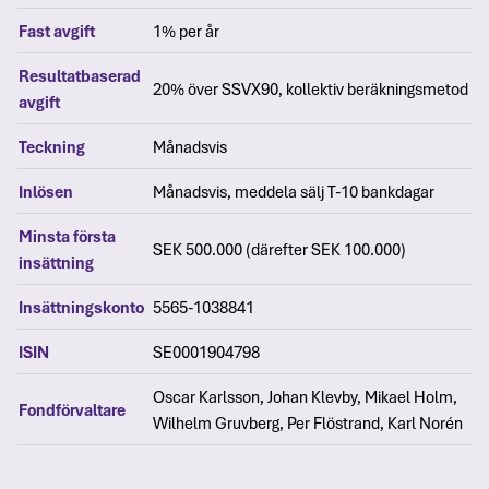
Fast avgift
1% per år
Resultatbaserad
20% över SSVX90, kollektiv beräkningsmetod
avgift
Teckning
Månadsvis
Inlösen
Månadsvis, meddela sälj T-10 bankdagar
Minsta första
SEK 500.000 (därefter SEK 100.000)
insättning
Insättningskonto
5565-1038841
ISIN
SE0001904798
Oscar Karlsson, Johan Klevby, Mikael Holm,
Fondförvaltare
Wilhelm Gruvberg, Per Flöstrand, Karl Norén