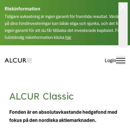
Riskinformation
Tidigare avkastning är ingen garanti för framtida resultat. Värdet
på dina fondinvesteringar kan både stiga och sjunka, och det finns
ingen garanti för att du får tillbaka det investerade kapitalet. För
fullständig riskinformation klicka
här
Login
ALCUR Classic
Fonden är en absolutavkastande hedgefond med
fokus på den nordiska aktiemarknaden.