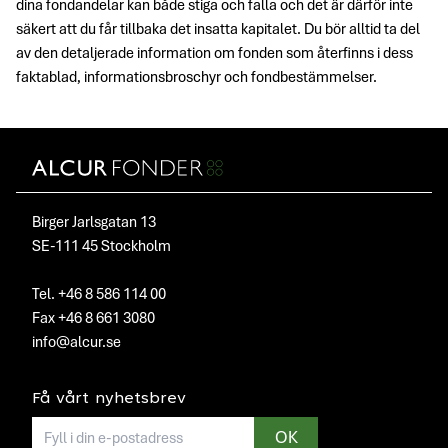
dina fondandelar kan både stiga och falla och det är därför inte
säkert att du får tillbaka det insatta kapitalet. Du bör alltid ta del
av den detaljerade information om fonden som återfinns i dess
faktablad, informationsbroschyr och fondbestämmelser.
Birger Jarlsgatan 13
SE-111 45 Stockholm
Tel. +46 8 586 114 00
Fax +46 8 661 3080
info@alcur.se
Få vårt nyhetsbrev
E-mailadress
OK